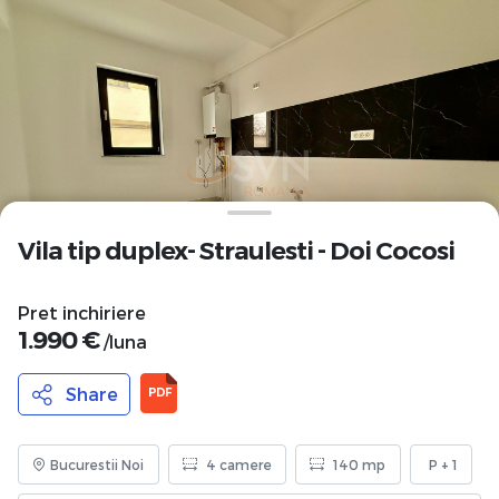
Vila tip duplex- Straulesti - Doi Cocosi
Pret inchiriere
1.990 €
/luna
Share
PDF
Bucurestii Noi
4 camere
140 mp
P + 1