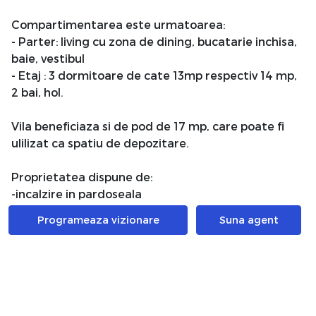
Compartimentarea este urmatoarea:
- Parter: living cu zona de dining, bucatarie inchisa,
baie, vestibul
- Etaj : 3 dormitoare de cate 13mp respectiv 14 mp,
2 bai, hol.
Vila beneficiaza si de pod de 17 mp, care poate fi
ulilizat ca spatiu de depozitare.
Proprietatea dispune de:
-incalzire in pardoseala
-supraveghere video
Programeaza vizionare
Suna agent
-usi lemn masiv
-finisaje Marazzi Italia
Imobilul este situat pe un lot de teren de 200 mp
cu doua locuri de parcare.