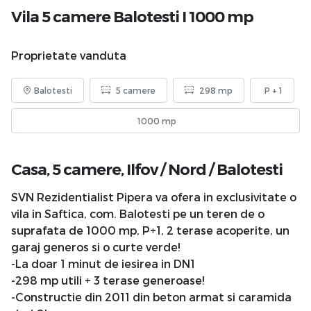
Vila 5 camere Balotesti I 1000 mp
Proprietate vanduta
Balotesti
5 camere
298 mp
P + 1
1000 mp
Casa, 5 camere,
Ilfov
/
Nord
/
Balotesti
SVN Rezidentialist Pipera va ofera in exclusivitate o
vila in Saftica, com. Balotesti pe un teren de o
suprafata de 1000 mp, P+1, 2 terase acoperite, un
garaj generos si o curte verde!
-La doar 1 minut de iesirea in DN1
-298 mp utili + 3 terase generoase!
-Constructie din 2011 din beton armat si caramida