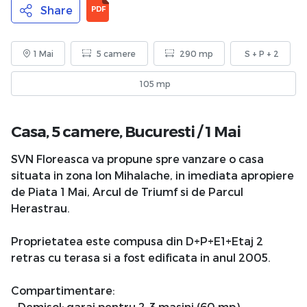
Share
PDF
1 Mai
5 camere
290 mp
S + P + 2
105 mp
Casa, 5 camere,
Bucuresti
/
1 Mai
SVN Floreasca va propune spre vanzare o casa
situata in zona Ion Mihalache, in imediata apropiere
de Piata 1 Mai, Arcul de Triumf si de Parcul
Herastrau.
Proprietatea este compusa din D+P+E1+Etaj 2
retras cu terasa si a fost edificata in anul 2005.
Compartimentare:
- Demisol: garaj pentru 2-3 masini (60 mp),