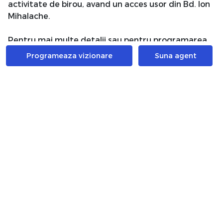
activitate de birou, avand un acces usor din Bd. Ion
Mihalache.
Pentru mai multe detalii sau pentru programarea
unei vizionari, nu ezitati sa ne contactati.
Programeaza vizionare
Suna agent
Atribute
An constructie
2005
Suprafata construita
370 mp
Suprafata utila
290 mp
Regim Inaltime
S + P + 2
Etaj
S + P + 2