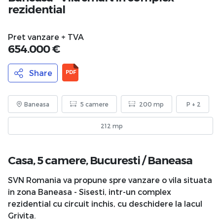
rezidential
Pret vanzare + TVA
654.000 €
Share
PDF
Baneasa
5 camere
200 mp
P + 2
212 mp
Casa, 5 camere,
Bucuresti
/
Baneasa
SVN Romania va propune spre vanzare o vila situata
in zona Baneasa - Sisesti, intr-un complex
rezidential cu circuit inchis, cu deschidere la lacul
Grivita.