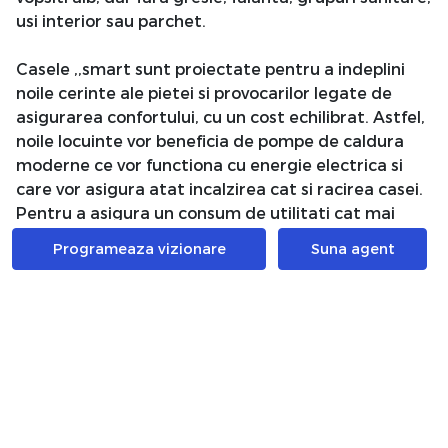
usi interior sau parchet.
Casele ,,smart sunt proiectate pentru a indeplini
noile cerinte ale pietei si provocarilor legate de
asigurarea confortului, cu un cost echilibrat. Astfel,
noile locuinte vor beneficia de pompe de caldura
moderne ce vor functiona cu energie electrica si
care vor asigura atat incalzirea cat si racirea casei.
Pentru a asigura un consum de utilitati cat mai
redus, casele vor fi izolate termic la cele mai inalte
Programeaza vizionare
Suna agent
standarde si vor beneficia de pregatiri de sisteme
care sa permita utilizarea inteligenta a resurselor,
programarea si controlul de la distanta. Dotarea
standard vine cu panouri solare precum si
pregatirea pentru instalarea de panouri
fotovoltaice, care pot reduce semnificativ impactul
financiar al consumului de energie electrica.