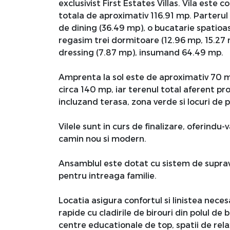
exclusivist First Estates Villas. Vila este 
totala de aproximativ 116.91 mp. Parterul 
de dining (36.49 mp), o bucatarie spatioasa
regasim trei dormitoare (12.96 mp, 15.27 
dressing (7.87 mp), insumand 64.49 mp.
Amprenta la sol este de aproximativ 70 m
circa 140 mp, iar terenul total aferent pr
incluzand terasa, zona verde si locuri de
Vilele sunt in curs de finalizare, oferind
camin nou si modern.
Ansamblul este dotat cu sistem de suprave
pentru intreaga familie.
Locatia asigura confortul si linistea neces
rapide cu cladirile de birouri din polul de 
centre educationale de top, spatii de rela