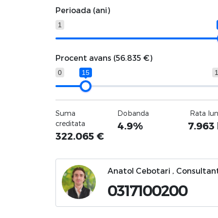
Perioada (ani)
1
Procent avans (
56.835 €
)
0
15
Suma
Dobanda
Rata lu
creditata
4.9%
7.963
322.065
€
Anatol Cebotari , Consultant
0317100200