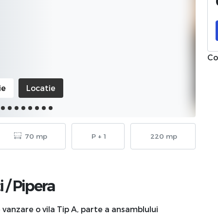
Co
ie
Locatie
70 mp
P + 1
220 mp
i
/
Pipera
vanzare o vila Tip A, parte a ansamblului