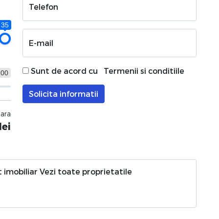
Telefon
35
E-mail
Sunt de acord cu
Termenii si conditiile
100
Solicita informatii
nara
lei
 imobiliar
Vezi toate proprietatile