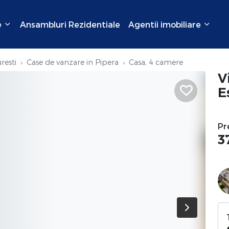
e
Ansambluri Rezidentiale
Agentii imobiliare
resti
Case de vanzare in Pipera
Casa, 4 camere
Vi
E
Pr
3