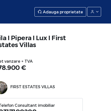
Adauga proprietate
la I Pipera I Lux I First
states Villas
et vanzare + TVA
78.900 €
FIRST ESTATES VILLAS
Telefon Consultant imobiliar