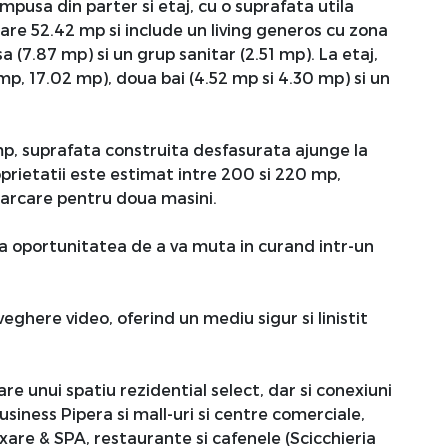
compusa din parter si etaj, cu o suprafata utila
are 52.42 mp si include un living generos cu zona
 (7.87 mp) si un grup sanitar (2.51 mp). La etaj,
mp, 17.02 mp), doua bai (4.52 mp si 4.30 mp) si un
p, suprafata construita desfasurata ajunge la
oprietatii este estimat intre 200 si 220 mp,
 parcare pentru doua masini.
u-va oportunitatea de a va muta in curand intr-un
ghere video, oferind un mediu sigur si linistit
are unui spatiu rezidential select, dar si conexiuni
business Pipera si mall-uri si centre comerciale,
xare & SPA, restaurante si cafenele (Scicchieria