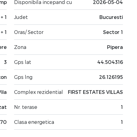
 mp
Disponibila incepand cu
2026-05-04
 + 1
Judet
Bucuresti
 + 1
Oras/ Sector
Sector 1
ere
Zona
Pipera
3
Gps lat
44.504316
con
Gps lng
26.126195
Vila
Complex rezidential
FIRST ESTATES VILLAS
zat
Nr. terase
1
70
Clasa energetica
1