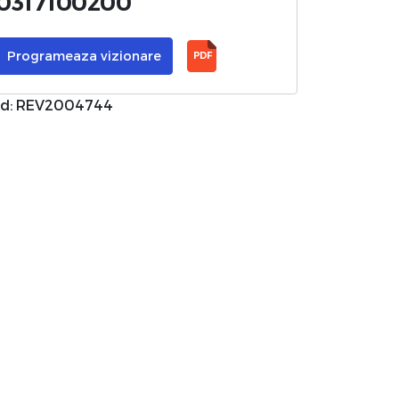
0317100200
Programeaza vizionare
PDF
d: REV2004744