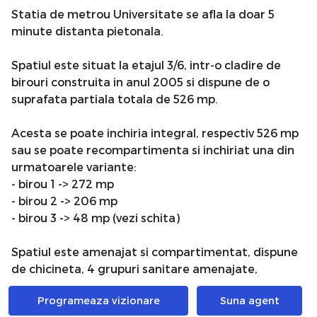
Statia de metrou Universitate se afla la doar 5
minute distanta pietonala.
Spatiul este situat la etajul 3/6, intr-o cladire de
birouri construita in anul 2005 si dispune de o
suprafata partiala totala de 526 mp.
Acesta se poate inchiria integral, respectiv 526 mp
sau se poate recompartimenta si inchiriat una din
urmatoarele variante:
- birou 1 -> 272 mp
- birou 2 -> 206 mp
- birou 3 -> 48 mp (vezi schita)
Spatiul este amenajat si compartimentat, dispune
de chicineta, 4 grupuri sanitare amenajate,
climatizare zonala iar accesul in spatiu se face pe
Programeaza vizionare
Suna agent
baza de cartela.