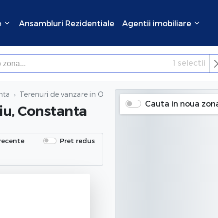
e
Ansambluri Rezidentiale
Agentii imobiliare
1
selectii
×
Inchide
nta
Terenuri de vanzare
in Ovidiu, Constanta
Cauta in noua zon
iu, Constanta
recente
Pret redus