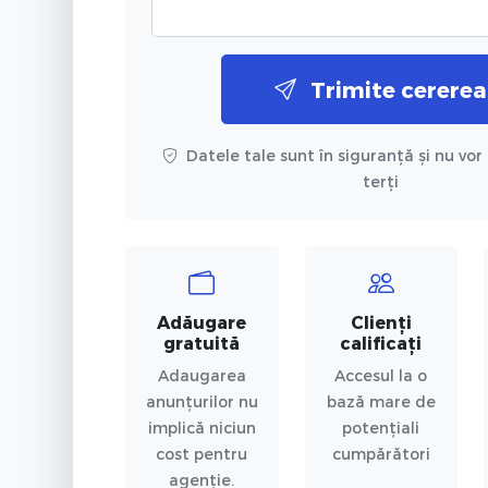
Trimite cererea
Datele tale sunt în siguranță și nu vor 
terți
Adăugare
Clienți
gratuită
calificați
Adaugarea
Accesul la o
anunțurilor nu
bază mare de
implică niciun
potențiali
cost pentru
cumpărători
agenție.