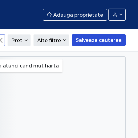
Adauga proprietate
Salveaza cautarea
Pret
Alte filtre
a atunci cand mut harta