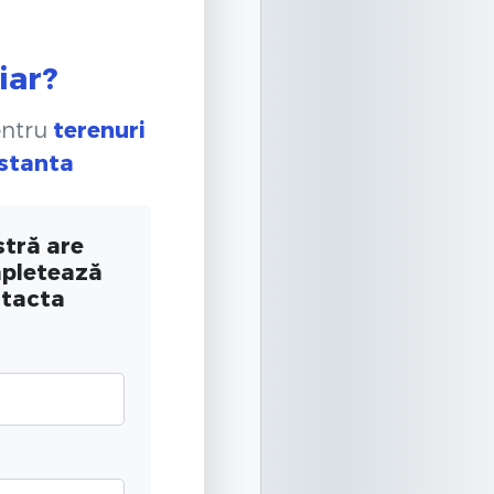
iar?
entru
terenuri
nstanta
tră are
mpletează
ntacta