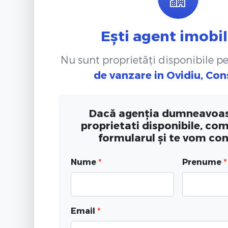
Ești agent imobil
Nu sunt proprietăți disponibile p
de vanzare
in Ovidiu, Co
Dacă agenția dumneavoas
proprietati disponibile, co
formularul și te vom co
Nume
*
Prenume
*
Email
*