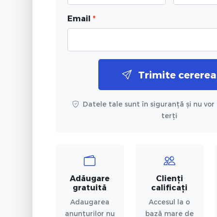
Email
*
Trimite cererea
Datele tale sunt în siguranță și nu vor 
terți
Adăugare
Clienți
gratuită
calificați
Adaugarea
Accesul la o
anunțurilor nu
bază mare de