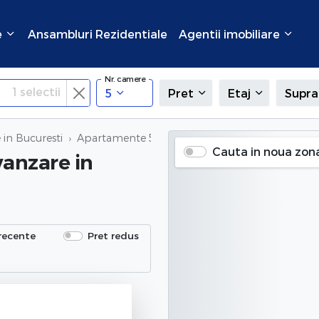
e
Ansambluri Rezidentiale
Agentii imobiliare
Nr. camere
1
selectii
5
Pret
Etaj
Supra
in Bucuresti
Apartamente 5 camere de vanzare
in Crangasi,
Cauta in noua zon
vanzare
in
recente
Pret redus