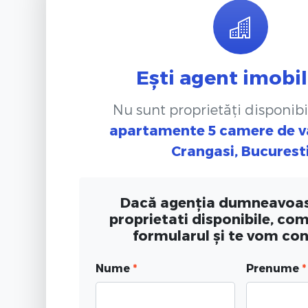
Ești agent imobil
Nu sunt proprietăți disponibi
apartamente 5 camere de v
Crangasi, Bucurest
Dacă agenția dumneavoas
proprietati disponibile, co
formularul și te vom co
Nume
*
Prenume
*