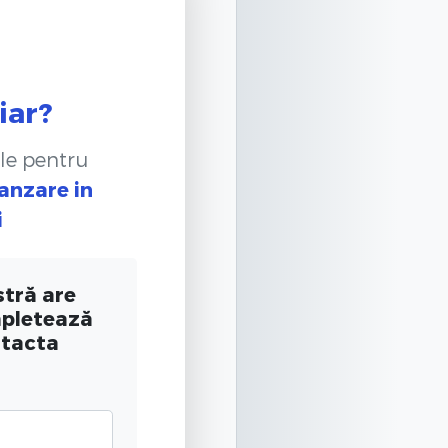
iar?
le pentru
anzare
in
i
tră are
mpletează
ntacta