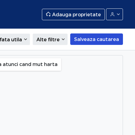
Adauga proprietate
Salveaza cautarea
fata utila
Alte filtre
 Bucuresti
a atunci cand mut harta