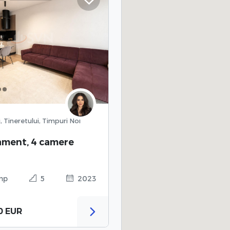
, Tineretului, Timpuri Noi
ament, 4 camere
mp
5
2023
0 EUR