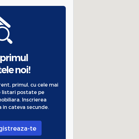
 primul
ele noi!
urent, primul, cu cele mai
 listari postate pe
obiliara. Inscrierea
 in cateva secunde.
gistreaza-te