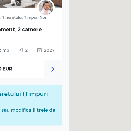
, Tineretului, Timpuri Noi
ament, 2 camere
2 mp
2
2027
0 EUR
eretului (Timpuri
sau modifica filtrele de