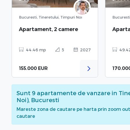
Bucuresti, Tineretului, Timpuri Noi
Bucuresti
Apartament, 2 camere
Apart
44.46 mp
5
2027
49.4
155.000 EUR
170.00
Sunt
9
apartamente de vanzare
in Tin
Noi), Bucuresti
Mareste zona de cautare pe harta prin zoom out 
cautare