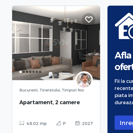
Afla
ofert
Fii la c
recente
Bucuresti, Tineretului, Timpuri Noi
piata im
Apartament, 2 camere
dureaza
Inre
48.02 mp
P
2027