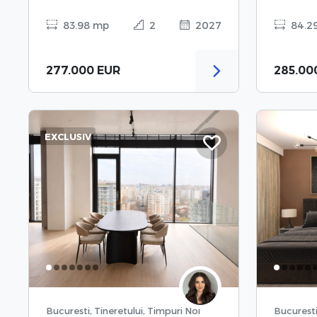
83.98 mp
2
2027
84.2
277.000 EUR
285.00
EXCLUSIV
Bucuresti, Tineretului, Timpuri Noi
Bucuresti