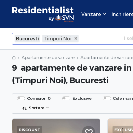
Vanzare
Inchirier
1
sel
Bucuresti
Timpuri Noi
×
Inchide
⌂
Apartamente de vanzare
Apartamente de vanzare 
9
apartamente de vanzare
in
(Timpuri Noi), Bucuresti
Comision 0
Exclusive
Cele mai 
Sortare
DISCOUNT
EXCLUSI