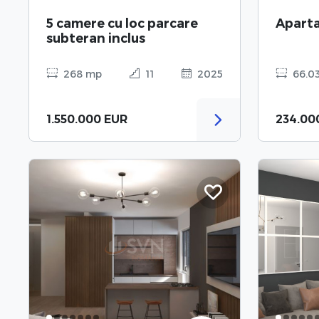
5 camere cu loc parcare
Aparta
subteran inclus
268 mp
11
2025
66.0
1.550.000 EUR
234.00