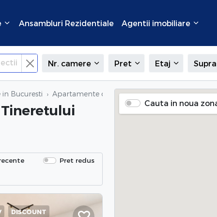
e
Ansambluri Rezidentiale
Agentii imobiliare
ectii
Nr. camere
Pret
Etaj
Supra
in Bucuresti
Apartamente de vanzare
in Tineretului (Timpuri
Cauta in noua zon
 Tineretului
recente
Pret redus
V
DISCOUNT