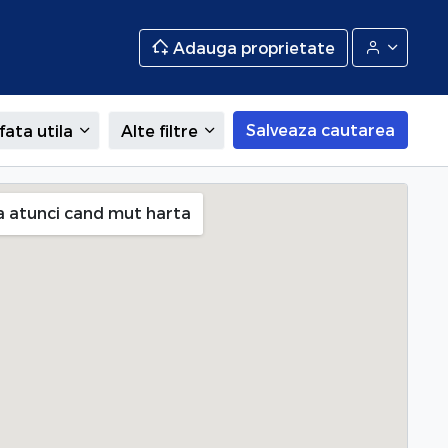
Adauga proprietate
Salveaza cautarea
fata utila
Alte filtre
 Noi), Bucuresti
a atunci cand mut harta