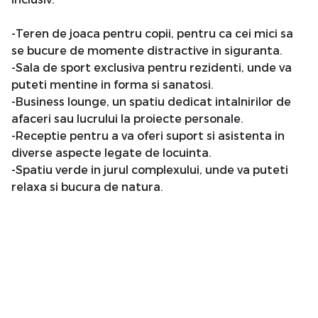
-Teren de joaca pentru copii, pentru ca cei mici sa
se bucure de momente distractive in siguranta.
-Sala de sport exclusiva pentru rezidenti, unde va
puteti mentine in forma si sanatosi.
-Business lounge, un spatiu dedicat intalnirilor de
afaceri sau lucrului la proiecte personale.
-Receptie pentru a va oferi suport si asistenta in
diverse aspecte legate de locuinta.
-Spatiu verde in jurul complexului, unde va puteti
relaxa si bucura de natura.
-Zona linistita, ideala pentru a va retrage si a va
relaxa dupa o zi aglomerata.
-Apropiere de piata, supermarketuri si benzinarii,
restaurante pentru un acces usor la cumparaturi si
alte necesitati zilnice si la doar 9 minute mers pe
jos de statia de metrou.