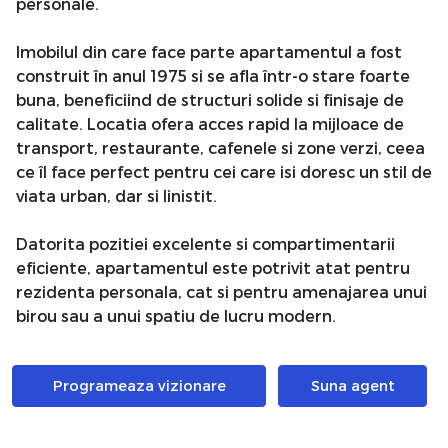
personale.
Imobilul din care face parte apartamentul a fost
construit în anul 1975 si se afla într-o stare foarte
buna, beneficiind de structuri solide si finisaje de
calitate. Locatia ofera acces rapid la mijloace de
transport, restaurante, cafenele si zone verzi, ceea
ce îl face perfect pentru cei care isi doresc un stil de
viata urban, dar si linistit.
Datorita pozitiei excelente si compartimentarii
eficiente, apartamentul este potrivit atat pentru
rezidenta personala, cat si pentru amenajarea unui
birou sau a unui spatiu de lucru modern.
Nu ratati ocazia de a descoperi acest apartament
Programeaza vizionare
Suna agent
versatil, situat în inima uneia dintre cele mai
dinamice zone din Bucuresti!