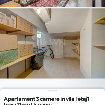
Apartament 3 camere in vila l etaj1
boxa 11mp l Icoanei