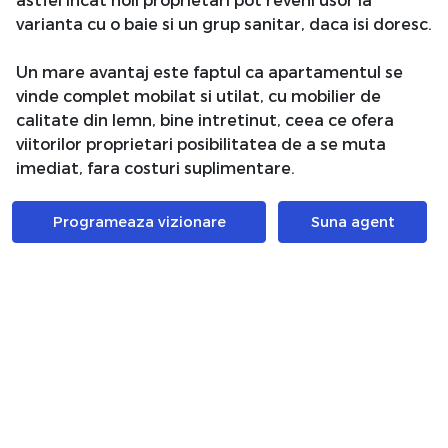
varianta cu o baie si un grup sanitar, daca isi doresc.
Un mare avantaj este faptul ca apartamentul se
vinde complet mobilat si utilat, cu mobilier de
calitate din lemn, bine intretinut, ceea ce ofera
viitorilor proprietari posibilitatea de a se muta
imediat, fara costuri suplimentare.
Vila este foarte bine intretinuta, cu o scara curata
Programeaza vizionare
Suna agent
si ingrijita. Nu exista asociatie de proprietari
infiintata, ceea ce inseamna costuri lunare de
intretinere reduse.
Un avantaj important il reprezinta boxa de 11 mp
situata la subsol, un spatiu generos si bine
intretinut, fara probleme, ideal pentru depozitare.
Incalzirea se realizeaza prin centrala proprie,