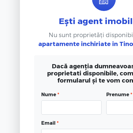
Ești agent imobil
Nu sunt proprietăți disponibi
apartamente inchiriate
in Tin
Dacă agenția dumneavoas
proprietati disponibile, co
formularul și te vom co
Nume
*
Prenume
*
Email
*