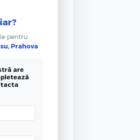
iar?
le pentru
osu, Prahova
tră are
mpletează
ntacta