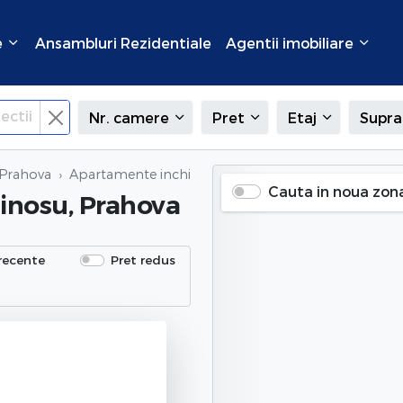
e
Ansambluri Rezidentiale
Agentii imobiliare
ectii
Nr. camere
Pret
Etaj
Supra
 Prahova
Apartamente inchiriate
in Tinosu, Prahova
Cauta in noua zon
Tinosu, Prahova
recente
Pret redus