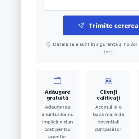
Trimite cererea
Datele tale sunt în siguranță și nu vor 
terți
Adăugare
Clienți
gratuită
calificați
Adaugarea
Accesul la o
anunțurilor nu
bază mare de
implică niciun
potențiali
cost pentru
cumpărători
agenție.