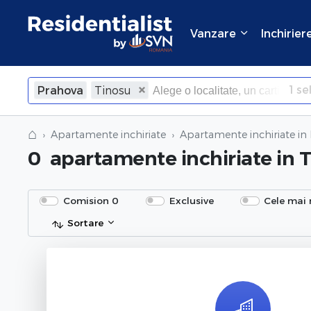
Vanzare
Inchirier
1
sel
Prahova
Tinosu
×
Inchide
⌂
Apartamente inchiriate
Apartamente inchiriate in
0
apartamente inchiriate
in 
Comision 0
Exclusive
Cele mai 
Sortare