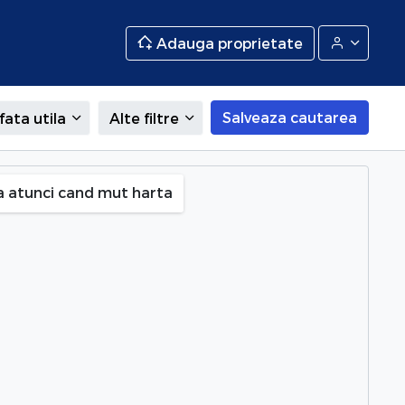
Adauga proprietate
Salveaza cautarea
fata utila
Alte filtre
a atunci cand mut harta