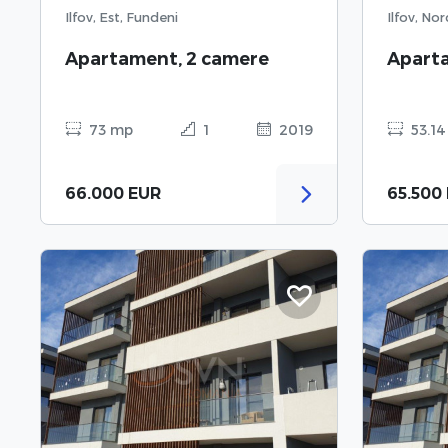
Ilfov, Est, Fundeni
Ilfov, No
Apartament, 2 camere
Apart
73 mp
1
2019
53.1
66.000 EUR
65.500