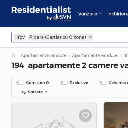
Vanzare
Inchirier
Ilfov
Pipera (Cartier cu 0 zone)
×
Inchide
⌂
Apartamente vandute
Apartamente vandute in Ilf
194
apartamente 2 camere v
Comision 0
Exclusive
Cele mai 
Sortare