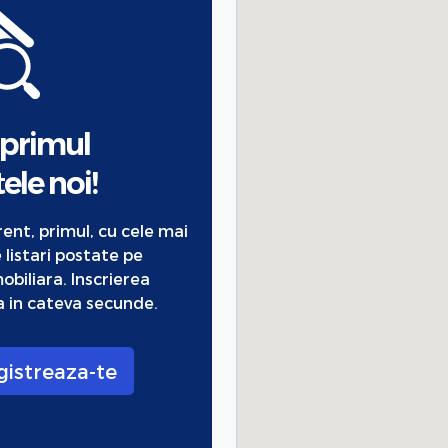
 primul
ele noi!
urent, primul, cu cele mai
 listari postate pe
obiliara. Inscrierea
 in cateva secunde.
gistreaza-te