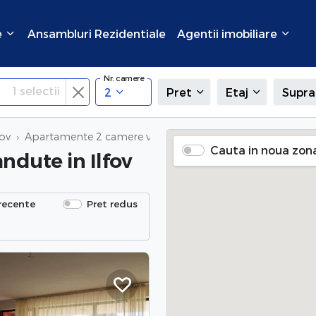
e
Ansambluri Rezidentiale
Agentii imobiliare
Nr. camere
1
selectii
2
Pret
Etaj
Supra
ov
Apartamente 2 camere vandute
in Ilfov
Cauta in noua zon
andute
in Ilfov
recente
Pret redus