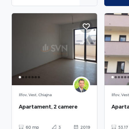
Ilfov, Vest, Chiajna
Ilfov, Ves
Apartament, 2 camere
Apart
60 mp
3
2019
53.17