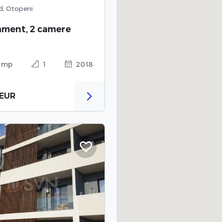
rd, Otopeni
ament, 2 camere
4 mp
1
2018
 EUR