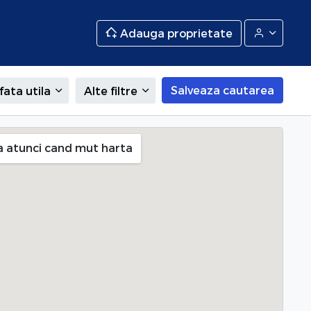
Adauga proprietate
Salveaza cautarea
fata utila
Alte filtre
a atunci cand mut harta