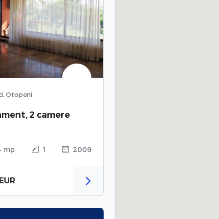
rd, Otopeni
ament, 2 camere
4 mp
1
2009
 EUR