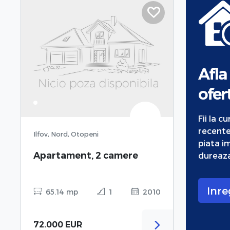
Afla
ofert
Fii la c
recente
Ilfov, Nord, Otopeni
piata im
Apartament, 2 camere
dureaza
Inre
65.14 mp
1
2010
72.000 EUR