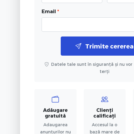
Email
*
Trimite cererea
Datele tale sunt în siguranță și nu vor 
terți
Adăugare
Clienți
gratuită
calificați
Adaugarea
Accesul la o
anunțurilor nu
bază mare de