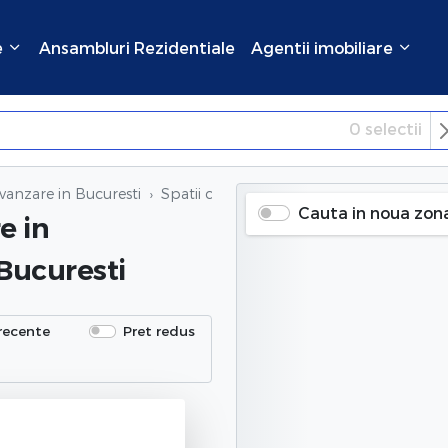
e
Ansambluri Rezidentiale
Agentii imobiliare
0
selectii
×
Inchide
vanzare in Bucuresti
Spatii comerciale de vanzare
in Ultracent
Cauta in noua zon
re
in
 Bucuresti
recente
Pret redus