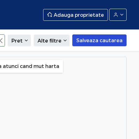
Adauga proprietate
Salveaza cautarea
Pret
Alte filtre
ral (Universitate S1), Bucuresti
a atunci cand mut harta