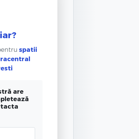
iar?
 pentru
spatii
tracentral
resti
tră are
mpletează
ntacta