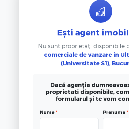
Ești agent imobil
Nu sunt proprietăți disponibile
comerciale de vanzare
in Ul
(Universitate S1), Bucu
Dacă agenția dumneavoas
proprietati disponibile, co
formularul și te vom co
Nume
*
Prenume
*