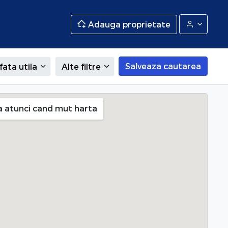
Adauga proprietate
Salveaza cautarea
fata utila
Alte filtre
adina Icoanei), Bucuresti
a atunci cand mut harta