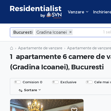
Vanzare
Inchirier
1
sel
Bucuresti
Gradina Icoanei
×
Inchide
⌂
Apartamente de vanzare
Apartamente de vanzare 
1
apartamente 6 camere de v
(Gradina Icoanei), Bucuresti
Comision 0
Exclusive
Cele mai 
Sortare