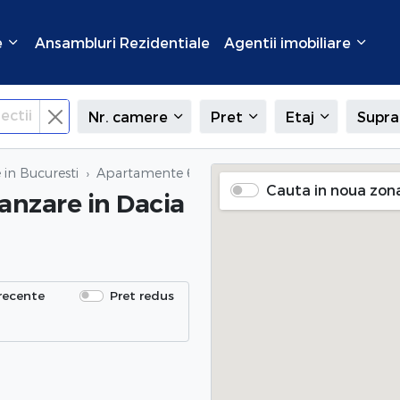
e
Ansambluri Rezidentiale
Agentii imobiliare
ectii
Nr. camere
Pret
Etaj
Supra
in Bucuresti
Apartamente 6 camere de vanzare
in Dacia (Gr
Cauta in noua zon
anzare
in Dacia
recente
Pret redus