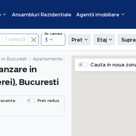
e
Ansambluri Rezidentiale
Agentii imobiliare
Nr. camere
1
selectii
3
Pret
Etaj
Supra
in Bucuresti
Apartamente 3 camere de vanzare
in Drumul T
Cauta in noua zon
anzare
in
ei), Bucuresti
recente
Pret redus