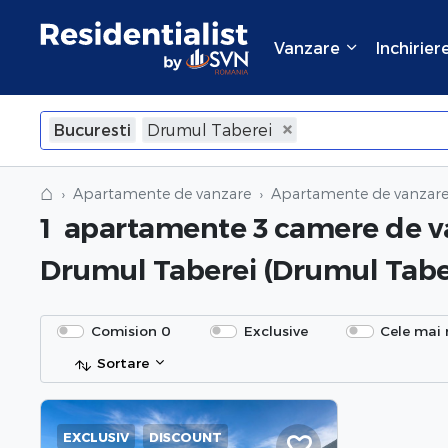
Vanzare
Inchirier
Bucuresti
Drumul Taberei
×
Inchide
⌂
Apartamente de vanzare
Apartamente de vanzare 
1
apartamente 3 camere de v
Drumul Taberei (Drumul Taber
Comision 0
Exclusive
Cele mai 
Sortare
EXCLUSIV
DISCOUNT