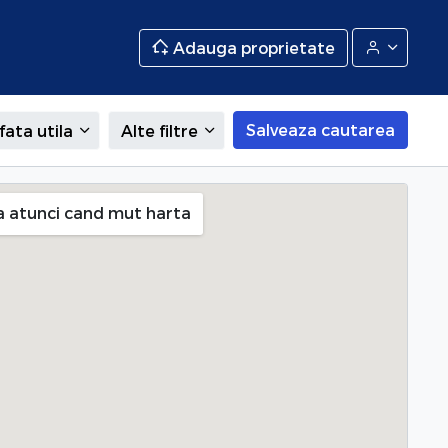
Adauga proprietate
Salveaza cautarea
fata utila
Alte filtre
aberei (Drumul Taberei), Bucuresti
a atunci cand mut harta