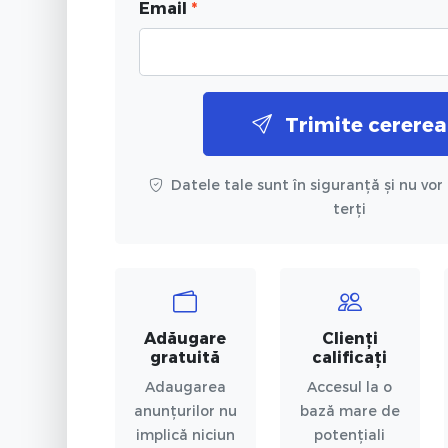
Email
*
Trimite cererea
Datele tale sunt în siguranță și nu vor 
terți
Adăugare
Clienți
gratuită
calificați
Adaugarea
Accesul la o
anunțurilor nu
bază mare de
implică niciun
potențiali