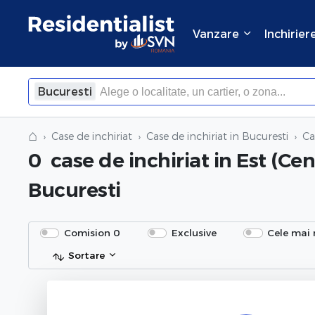
Vanzare
Inchirier
Bucuresti
×
Inchide
⌂
Case de inchiriat
Case de inchiriat in Bucuresti
Ca
0
case de inchiriat
in Est (Cen
Bucuresti
Comision 0
Exclusive
Cele mai 
Sortare