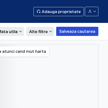
Adauga proprietate
Salveaza cautarea
fata utila
Alte filtre
a atunci cand mut harta