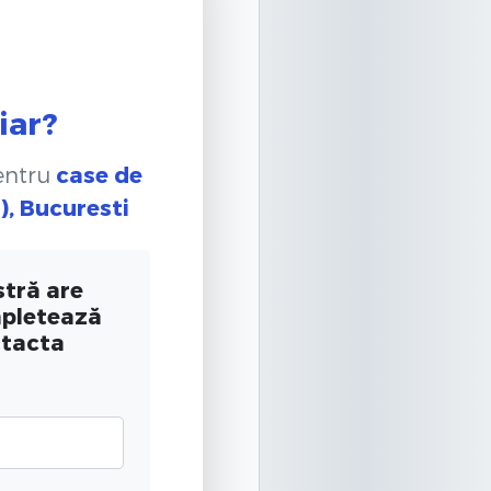
iar?
pentru
case de
), Bucuresti
tră are
mpletează
ntacta