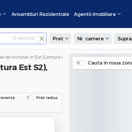
e
Ansambluri Rezidentiale
Agentii imobiliare
0
selectii
Pret
Nr. camere
Supra
se de inchiriat
in Est (Centura Est S2), Bucuresti
Cauta in noua zon
tura Est S2),
recente
Pret redus