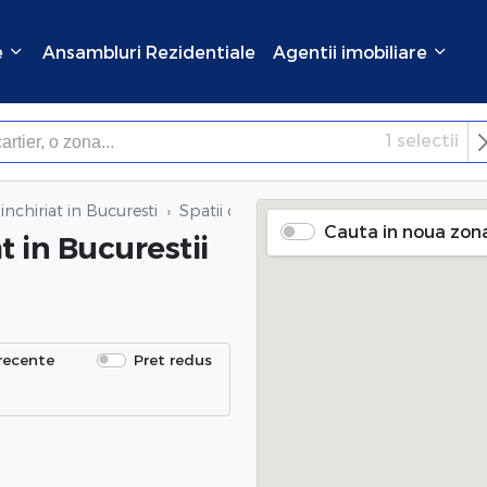
e
Ansambluri Rezidentiale
Agentii imobiliare
1
selectii
×
Inchide
inchiriat in Bucuresti
Spatii comerciale de inchiriat
in Bucures
Cauta in noua zon
at
in Bucurestii
recente
Pret redus