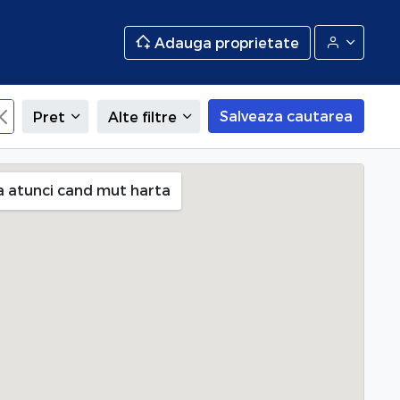
Adauga proprietate
Salveaza cautarea
Pret
Alte filtre
tii Noi (Bucurestii Noi), Bucuresti
a atunci cand mut harta