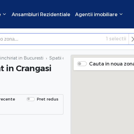
e
Ansambluri Rezidentiale
Agentii imobiliare
1
selectii
×
Inchide
inchiriat in Bucuresti
Spatii comerciale de inchiriat
in Crangas
Cauta in noua zon
at
in Crangasi
recente
Pret redus