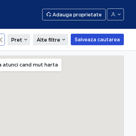
Adauga proprietate
Salveaza cautarea
Pret
Alte filtre
i (Crangasi), Bucuresti
a atunci cand mut harta