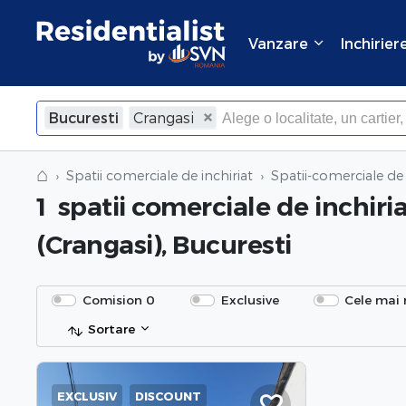
Vanzare
Inchirier
Bucuresti
Crangasi
⌂
Spatii comerciale de inchiriat
Spatii-comerciale de 
1
spatii comerciale de inchiri
(Crangasi), Bucuresti
Comision 0
Exclusive
Cele mai 
Sortare
EXCLUSIV
DISCOUNT