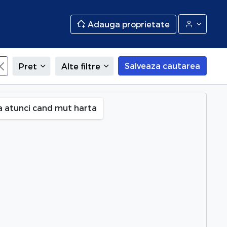
Adauga proprietate
Salveaza cautarea
Pret
Alte filtre
Theodor Pallady), Bucuresti
a atunci cand mut harta