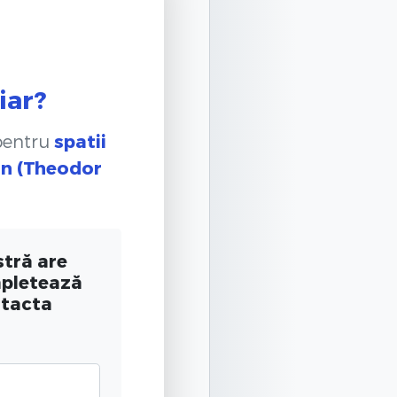
iar?
 pentru
spatii
an (Theodor
tră are
mpletează
ntacta