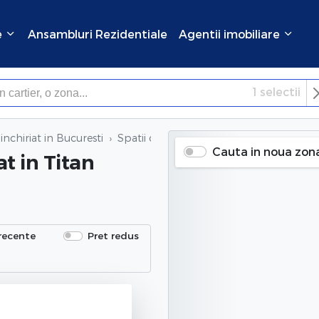
e
Ansambluri Rezidentiale
Agentii imobiliare
1
selectii
×
Inchide
inchiriat in Bucuresti
Spatii comerciale de inchiriat
in Titan (
Cauta in noua zon
at
in Titan
recente
Pret redus