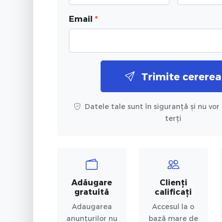
Email
*
Trimite cererea
Datele tale sunt în siguranță și nu vor 
terți
Adăugare
Clienți
gratuită
calificați
Adaugarea
Accesul la o
anunțurilor nu
bază mare de