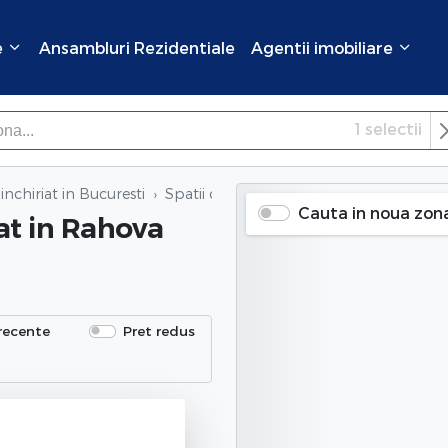
e
Ansambluri Rezidentiale
Agentii imobiliare
1
selectii
×
Inchide
inchiriat in Bucuresti
Spatii comerciale de inchiriat
in Rahova 
Cauta in noua zon
at
in Rahova
recente
Pret redus