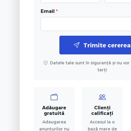
Email
*
Trimite cererea
Datele tale sunt în siguranță și nu vor 
terți
Adăugare
Clienți
gratuită
calificați
Adaugarea
Accesul la o
anunțurilor nu
bază mare de