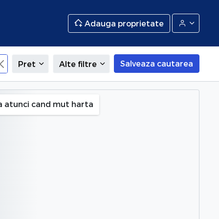
Adauga proprietate
Salveaza cautarea
Pret
Alte filtre
1 Decembrie 1918), Bucuresti
a atunci cand mut harta