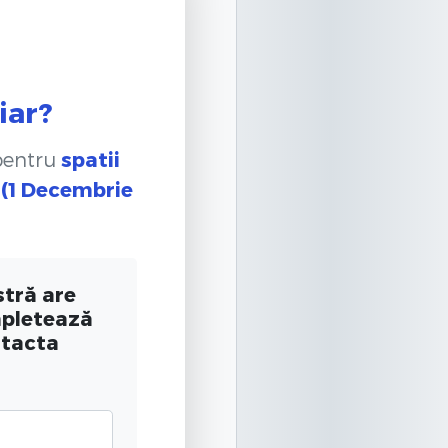
iar?
 pentru
spatii
 (1 Decembrie
tră are
mpletează
ntacta