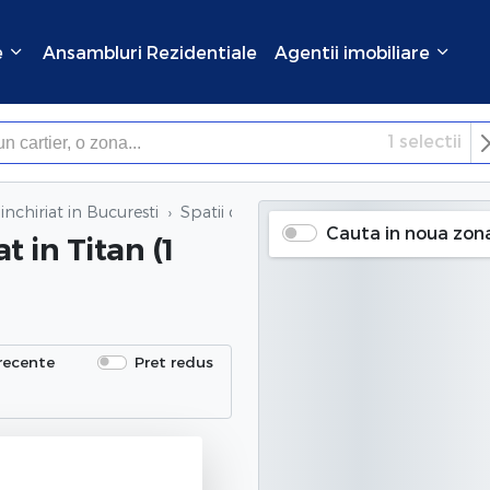
e
Ansambluri Rezidentiale
Agentii imobiliare
1
selectii
×
Inchide
inchiriat in Bucuresti
Spatii comerciale de inchiriat
in Titan (
Cauta in noua zon
at
in Titan (1
recente
Pret redus