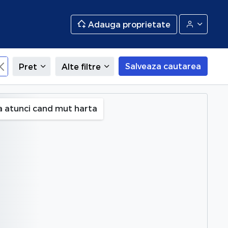
Adauga proprietate
Salveaza cautarea
Pret
Alte filtre
Splaiul Unirii S5), Bucuresti
a atunci cand mut harta