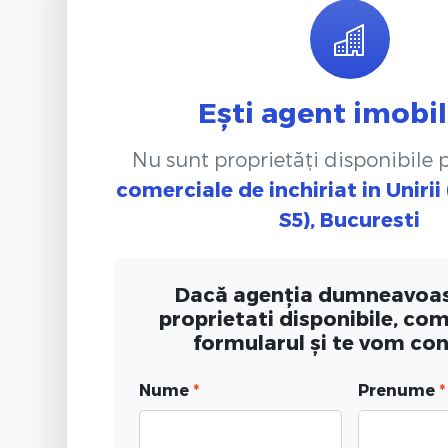
Ești agent imobil
Nu sunt proprietăți disponibile
comerciale de inchiriat
in Unirii
S5), Bucuresti
Dacă agenția dumneavoas
proprietati disponibile, co
formularul și te vom co
Nume
*
Prenume
*