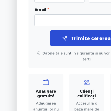
Email
*
Trimite cererea
Datele tale sunt în siguranță și nu vor 
terți
Adăugare
Clienți
gratuită
calificați
Adaugarea
Accesul la o
anunțurilor nu
bază mare de