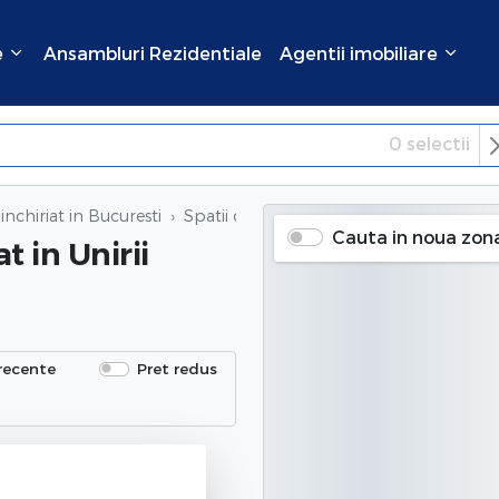
e
Ansambluri Rezidentiale
Agentii imobiliare
0
selectii
×
Inchide
inchiriat in Bucuresti
Spatii comerciale de inchiriat
in Unirii (
Cauta in noua zon
at
in Unirii
recente
Pret redus