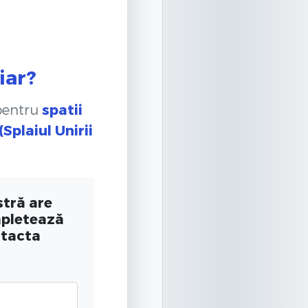
iar?
 pentru
spatii
 (Splaiul Unirii
tră are
mpletează
ntacta