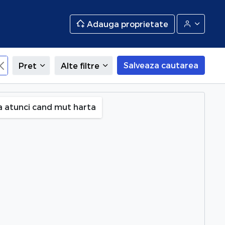
Adauga proprietate
Salveaza cautarea
Pret
Alte filtre
a atunci cand mut harta