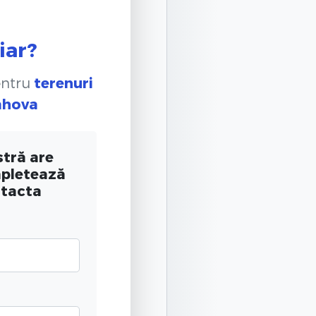
iar?
entru
terenuri
rahova
tră are
mpletează
ntacta