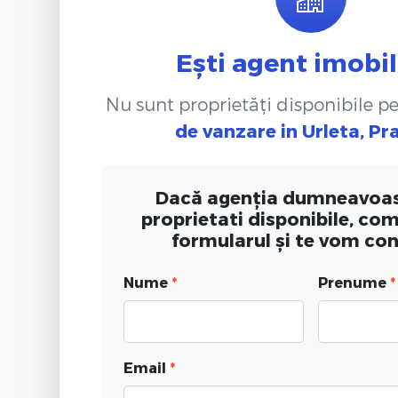
Ești agent imobil
Nu sunt proprietăți disponibile p
de vanzare
in Urleta, P
Dacă agenția dumneavoas
proprietati disponibile, co
formularul și te vom co
Nume
*
Prenume
*
Email
*