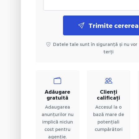
Trimite cererea
Datele tale sunt în siguranță și nu vor 
terți
Adăugare
Clienți
gratuită
calificați
Adaugarea
Accesul la o
anunțurilor nu
bază mare de
implică niciun
potențiali
cost pentru
cumpărători
agenție.