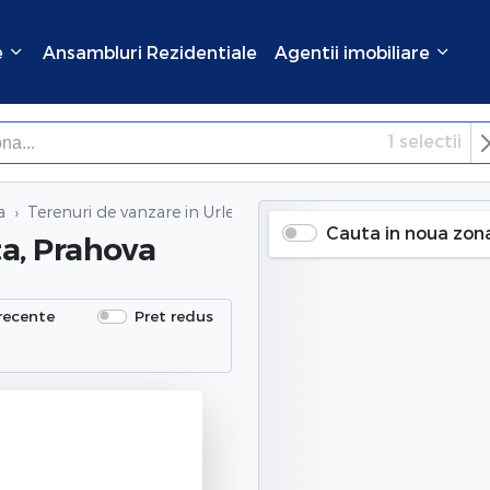
e
Ansambluri Rezidentiale
Agentii imobiliare
1
selectii
×
Inchide
a
Terenuri de vanzare
in Urleta, Prahova
Cauta in noua zon
ta, Prahova
recente
Pret redus