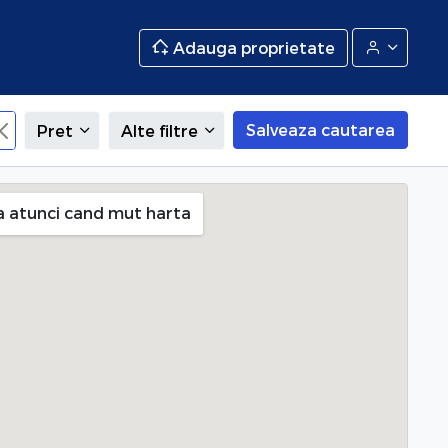
Adauga proprietate
Salveaza cautarea
Pret
Alte filtre
a atunci cand mut harta