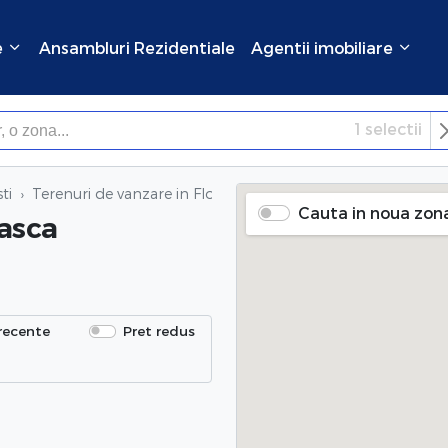
e
Ansambluri Rezidentiale
Agentii imobiliare
1
selectii
×
Inchide
ti
Terenuri de vanzare
in Floreasca (Floreasca), Bucuresti
Cauta in noua zon
easca
recente
Pret redus