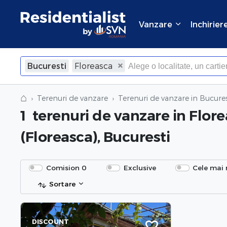
Vanzare
Inchirier
Bucuresti
Floreasca
⌂
Terenuri de vanzare
Terenuri de vanzare in Bucures
1
terenuri de vanzare
in Flor
(Floreasca), Bucuresti
Comision 0
Exclusive
Cele mai 
Sortare
DISCOUNT