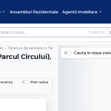
e
Ansambluri Rezidentiale
Agentii imobiliare
1
selectii
×
Inchide
ti
Terenuri de vanzare
in Tei (Parcul Circului), Bucuresti
Cauta in noua zon
Parcul Circului),
recente
Pret redus