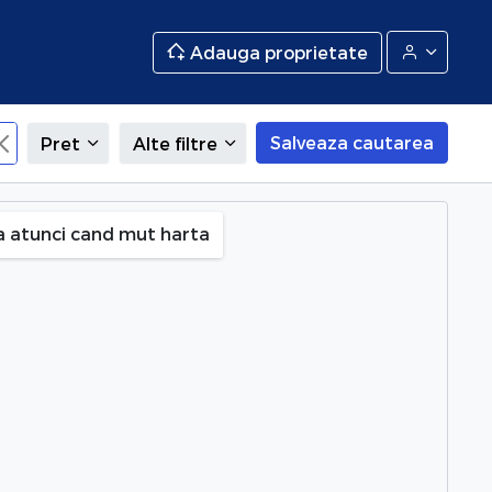
Adauga proprietate
Salveaza cautarea
Pret
Alte filtre
a atunci cand mut harta