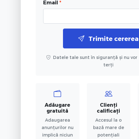
Email
*
Trimite cererea
Datele tale sunt în siguranță și nu vor 
terți
Adăugare
Clienți
gratuită
calificați
Adaugarea
Accesul la o
anunțurilor nu
bază mare de
implică niciun
potențiali