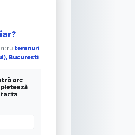
iar?
entru
terenuri
ui), Bucuresti
tră are
mpletează
ntacta