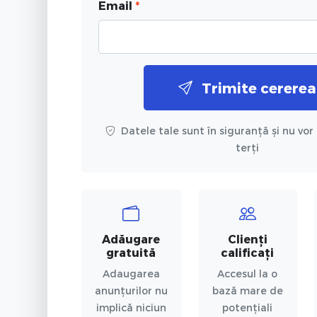
Email
*
Trimite cererea
Datele tale sunt în siguranță și nu vor 
terți
Adăugare
Clienți
gratuită
calificați
Adaugarea
Accesul la o
anunțurilor nu
bază mare de
implică niciun
potențiali