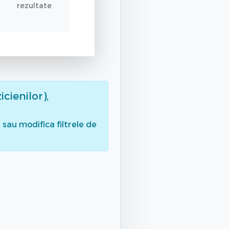
rezultate
icienilor),
sau modifica filtrele de