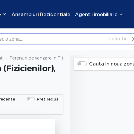
e
Ansambluri Rezidentiale
Agentii imobiliare
1
selectii
×
Inchide
ti
Terenuri de vanzare
in Titan (Fizicienilor), Bucuresti
Cauta in noua zon
 (Fizicienilor),
recente
Pret redus