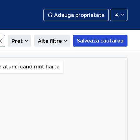
Adauga proprietate
Salveaza cautarea
Pret
Alte filtre
a atunci cand mut harta