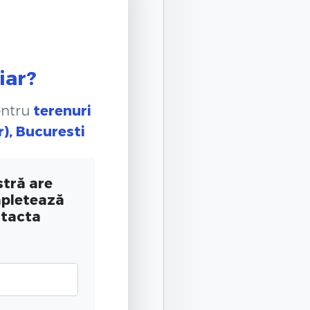
iar?
entru
terenuri
r), Bucuresti
tră are
mpletează
ntacta